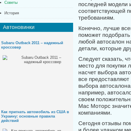
Советы
последней модели 
соответствующей 
История
требованиям.
Автоновинки
Конечно, лучше все
поможет подобрать
любой автосалон на
Subaru Outback 2011 – надежный
кроссовер
детали, которые др
Следует сказать, ч
место для покупки 
насчет выбора авто
все предоставляют 
выбора автосалона
например, автосал
своем положительн
Мас Моторс значит
компаниями.
Как пригнать автомобиль из США в
Украину: основные правила
действий
Сегодня отзывы пом
и более удачном ме