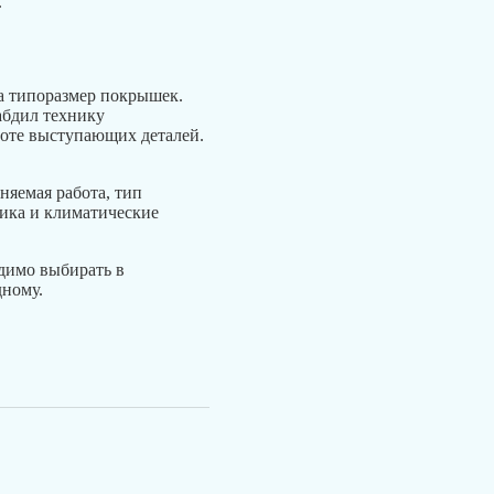
.
а типоразмер покрышек.
абдил технику
соте выступающих деталей.
няемая работа, тип
ника и климатические
димо выбирать в
дному.