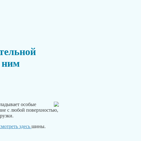
тельной
к ним
кладывает особые
ние с любой поверхностью,
рузки.
смотреть здесь
шины.