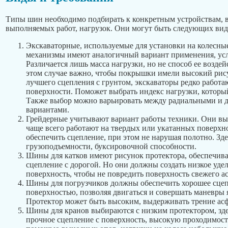
Типы шин необходимо подбирать к конкретным устройствам, в
выполняемых работ, нагрузок. Они могут быть следующих вид
Экскаваторные, используемые для установки на колесны
механизмы имеют аналогичный вариант применения, усл
Различается лишь масса нагрузки, но не способ ее воздей
этом случае важно, чтобы покрышки имели высокий рису
лучшего сцепления с грунтом, экскаваторы редко работа
поверхности. Поможет выбрать индекс нагрузки, который
Также выбор можно варьировать между радиальными и 
вариантами.
Грейдерные учитывают вариант работы техники. Они в
чаще всего работают на твердых или укатанных поверх
обеспечить сцепление, при этом не нарушая полотно. Зд
грузоподъемности, буксировочной способности.
Шины для катков имеют рисунок протектора, обеспечив
сцепление с дорогой. Но они должны создать низкое уде
поверхность, чтобы не повредить поверхность свежего ас
Шины для погрузчиков должны обеспечить хорошее сце
поверхностью, позволяя двигаться и совершать маневры 
Протектор может быть высоким, выдерживать трение асф
Шины для кранов выбираются с низким протектором, зде
прочное сцепление с поверхность, высокую проходимость