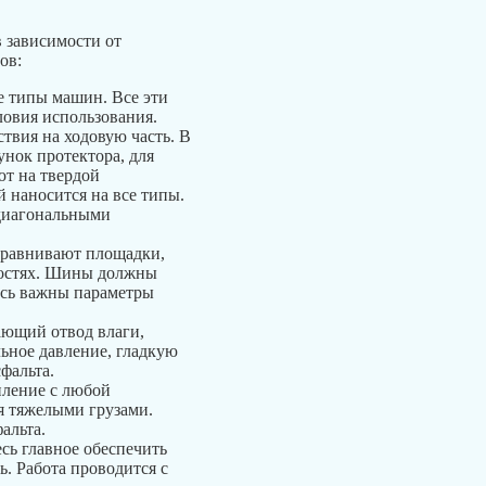
 зависимости от
ов:
е типы машин. Все эти
овия использования.
ствия на ходовую часть. В
нок протектора, для
ют на твердой
 наносится на все типы.
диагональными
ыравнивают площадки,
ностях. Шины должны
есь важны параметры
ающий отвод влаги,
льное давление, гладкую
фальта.
пление с любой
я тяжелыми грузами.
альта.
сь главное обеспечить
. Работа проводится с