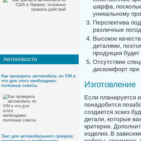
шарфа, поскольк
уникальному про
Перспектива по
различные погод
Высокое качеств
деталями, поэто
продукция будет
Автоновости
Отсутствие спец
дискомфорт при 
Как проверить автомобиль по VIN и
что для этого необходимо:
Изготовление
полезные советы
Если планируется 
понадобится позаб
создается эскиз бу
детали, которые ва
критерии. Дополни
изделия. В зависим
Тент для автомобильного прицепа:
работы, стоимость 
достоинства и особенности