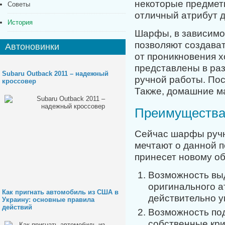
некоторые предмет
Советы
отличный атрибут д
История
Шарфы, в зависимос
позволяют создава
Автоновинки
от проникновения х
представлены в ра
Subaru Outback 2011 – надежный
ручной работы. Пос
кроссовер
Также, домашние ма
Преимуществ
Сейчас шарфы ручн
мечтают о данной п
принесет новому о
Возможность выд
оригинального а
Как пригнать автомобиль из США в
действительно 
Украину: основные правила
действий
Возможность по
собственные кри