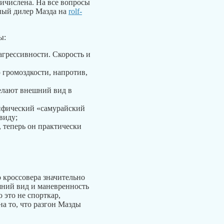
ричислена. На все вопросы
ный дилер Мазда на
rolf-
ы:
агрессивности. Скорость и
 громоздкости, напротив,
елают внешний вид в
цифический «самурайский
виду;
теперь он практически
 кроссовера значительно
шний вид и маневренность
 это не спорткар,
а то, что разгон Мазды