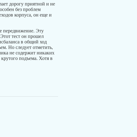
лает дорогу приятной и не
пособен без проблем
еходов корпуса, он еще и
ое передвижение. Эту
 Этот тест он прошел
исбаланса в общий ход
м. Но следует отметить,
оника не содержит никаких
 крутого подъема. Хотя в