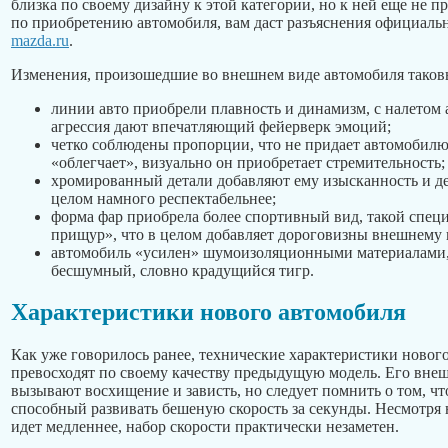
близка по своему дизайну к этой категории, но к ней еще не п
по приобретению автомобиля, вам даст разъяснения официаль
mazda.ru
.
Изменения, произошедшие во внешнем виде автомобиля таков
линии авто приобрели плавность и динамизм, с налетом 
агрессия дают впечатляющий фейерверк эмоций;
четко соблюдены пропорции, что не придает автомобилю
«облегчает», визуально он приобретает стремительность;
хромированный детали добавляют ему изысканность и д
целом намного респектабельнее;
форма фар приобрела более спортивный вид, такой спе
прищур», что в целом добавляет дороговизны внешнему 
автомобиль «усилен» шумоизоляционными материалами, 
бесшумный, словно крадущийся тигр.
Характеристики нового автомобиля
Как уже говорилось ранее, технические характеристики нового
превосходят по своему качеству предыдущую модель. Его вне
вызывают восхищение и зависть, но следует помнить о том, что
способный развивать бешеную скорость за секунды. Несмотря н
идет медленнее, набор скорости практически незаметен.