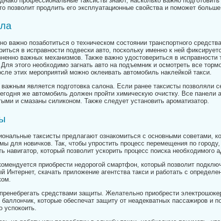
Однако профессиональные таксисты знают, насколько важно подготовить
что позволит продлить его эксплуатационные свойства и поможет больше
ла
но важно позаботиться о техническом состоянии транспортного средств
риться в исправности подвески авто, поскольку именно к ней фиксирует
зненно важных механизмов. Также важно удостовериться в исправности 
 Для этого необходимо загнать авто на подъемник и осмотреть все торм
осле этих мероприятий можно оклеивать автомобиль наклейкой такси.
 важным является подготовка салона. Если ранее таксисты позволяли се
сегодня же автомобиль должен пройти химическую очистку. Все панели 
тыми и смазаны силиконом. Также следует установить ароматизатор.
ы
ональные таксисты предлагают ознакомиться с основными советами, ко
мы для новичков. Так, чтобы упростить процесс перемещения по городу
ть навигатор, который позволит ускорить процесс поиска необходимого а
комендуется приобрести недорогой смартфон, который позволит подклю
й Интернет, скачать приложение агентства такси и работать с определ
ком.
 пренебрегать средствами защиты. Желательно приобрести электрошоке
 баллончик, которые обеспечат защиту от неадекватных пассажиров и п
о успокоить.