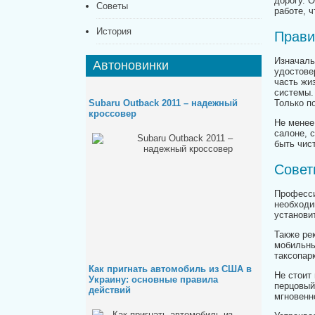
дорогу. 
Советы
работе, 
История
Прави
Изначаль
Автоновинки
удостове
часть жи
системы.
Subaru Outback 2011 – надежный
Только п
кроссовер
Не менее
салоне, 
быть чис
Совет
Професси
необходи
установи
Также ре
мобильны
таксопар
Как пригнать автомобиль из США в
Не стоит
Украину: основные правила
перцовый
действий
мгновенн