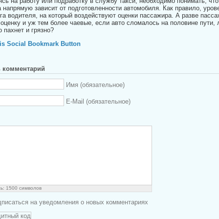
ясь на работу или подработку в службу такси, необходимо понимать, что
а напрямую зависит от подготовленности автомобиля. Как правило, уров
нга водителя, на который воздействуют оценки пассажира. А разве пасса
оценку и уж тем более чаевые, если авто сломалось на половине пути, 
о пахнет и грязно?
ь комментарий
Имя (обязательное)
E-Mail (обязательное)
сь:
1500
символов
писаться на уведомления о новых комментариях