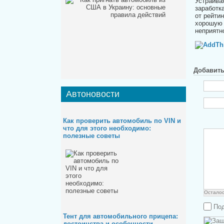
Устраива
заработк
от рейти
хорошую 
неприятн
Добавит
Автоновости
Как проверить автомобиль по VIN и
что для этого необходимо:
полезные советы
Остало
Под
Тент для автомобильного прицепа:
достоинства и особенности