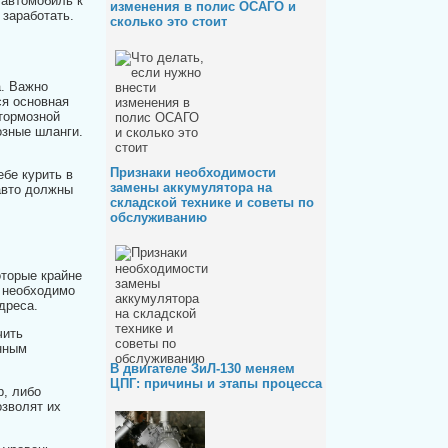
 автомобиль к
изменения в полис ОСАГО и
 заработать.
сколько это стоит
а. Важно
ся основная
тормозной
озные шланги.
Признаки необходимости
бе курить в
замены аккумулятора на
авто должны
складской технике и советы по
обслуживанию
торые крайне
, необходимо
дреса.
чить
енным
В двигателе ЗиЛ-130 меняем
ЦПГ: причины и этапы процесса
р, либо
озволят их