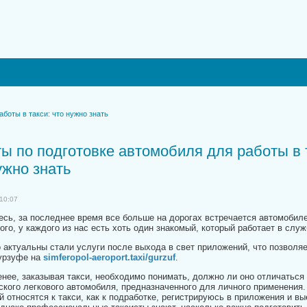
боты в такси: что нужно знать
ы по подготовке автомобиля для работы в 
ужно знать
10:07
есь, за последнее время все больше на дорогах встречается автомобиле
го, у каждого из нас есть хоть один знакомый, который работает в служ
 актуальны стали услуги после выхода в свет приложений, что позволяе
Гурзуфе на
simferopol-aeroport.taxi/gurzuf
.
енее, заказывая такси, необходимо понимать, должно ли оно отличаться 
ского легкового автомобиля, предназначенного для личного применения
й относятся к такси, как к подработке, регистрируюсь в приложения и в