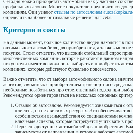
Сегодня можно приобретать автомобили как у частных собстве
профильных салонах. Многие покупатели предпочитают дове
компаниям. Они узнают
отзывы по автосалонам autozakupka.ru/
определить наиболее оптимальные решения для себя.
Критерии и советы
На данный момент, большое количество людей находятся в пои
оптимального автомобиля для приобретения, а также - многие
покупке. Стоит отметить, что высокий стабильный спрос при
многочисленных компаний, которые работают в данном напра
покупатели имеют возможность выбирать и приобретать авто
компаниях, которые действуют буквально повсеместно.
Важно отметить, что от выбора автомобильного салона значит
аспектов, связанных с приобретением транспортного средства
необходимо позаботиться про ответственный подход при выбо
Рекомендуется ориентироваться на несколько основных критер
Отзывы об автосалоне. Рекомендуется ознакомиться с от
клиенты, на независимых ресурсах. Это обеспечивает во
особенностями взаимодействия со специалистами компани
ключевые аспекты, которые потребуется учитывать в про
Перечень доступных автомобилей для приобретения. Важ
зависимости от направления, в котором работает автомо