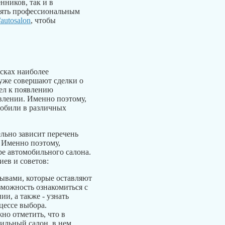
нников, так и в
рять профессиональным
autosalon
, чтобы
сках наиболее
 уже совершают сделки о
вел к появлению
влении. Именно поэтому,
мобили в различных
ельно зависит перечень
. Именно поэтому,
ре автомобильного салона.
иев и советов:
зывами, которые оставляют
зможность ознакомиться с
и, а также - узнать
цессе выбора.
но отметить, что в
бильный салон, в нем