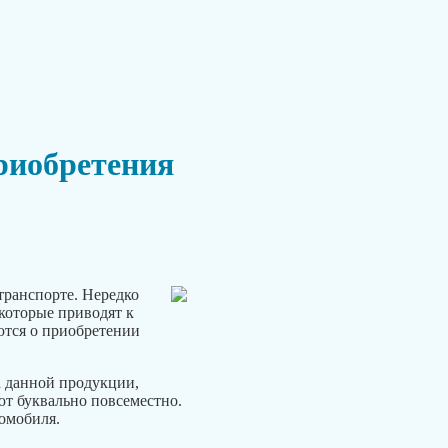
риобретения
транспорте. Нередко
которые приводят к
ются о приобретении
а данной продукции,
ют буквально повсеместно.
омобиля.