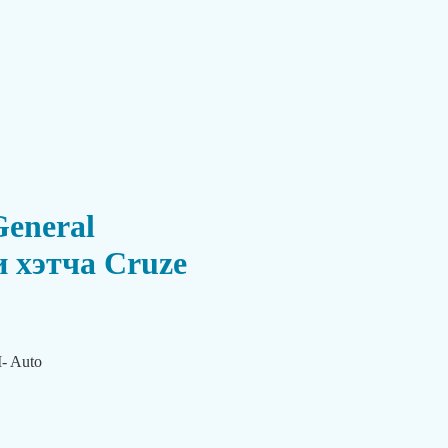
General
и хэтча Cruze