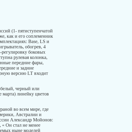
ссий (1- пятиступенчатой
же, как и его соплеменник
омплектациях: Base, LS и
грыватель, обогрев, 4
о-регулировку боковых
ступна рулевая колонка,
анные передние фары,
ередние и задние
ярную версию LT входит
: белый, черный или
е марта) линейку цветов
раной во всем мире, где
мерики, Австралии и
оссии Александр Мойонов:
, « Он стал не менее
ваемых ныне моделей