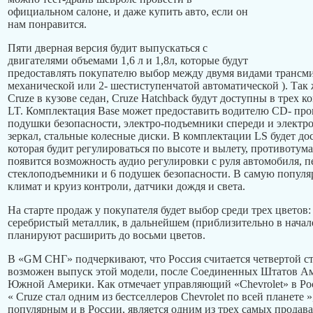
официальном салоне, и даже купить авто, если он
нам понравится.
Пяти дверная версия будит выпускаться с
двигателями объемами 1,6 л и 1,8л, которые будут
предоставлять покупателю выбор между двумя видами трансми
механической или 2- шестиступенчатой автоматической ). Так 
Cruze в кузове седан, Cruze Hatchback будут доступны в трех к
LT. Комплектация Base может предоставить водителю CD- прои
подушки безопасности, электро-подъемники спереди и электр
зеркал, стальные колесные диски. В комплектации LS будет до
которая будит регулироваться по высоте и вылету, противотум
появится возможность аудио регулировки с руля автомобиля, п
стеклоподъемники и 6 подушек безопасности. В самую попул
климат и круиз контроли, датчики дождя и света.
На старте продаж у покупателя будет выбор среди трех цветов
серебристый металлик, в дальнейшем (приблизительно в начал
планируют расширить до восьми цветов.
В «GM СНГ» подчеркивают, что Россия считается четвертой ст
возможен выпуск этой модели, после Соединенных Штатов А
Южной Америки. Как отмечает управляющий «Chevrolet» в Р
« Cruze стал одним из бестселлеров Chevrolet по всей планете »
популярным и в России, является одним из трех самых прода