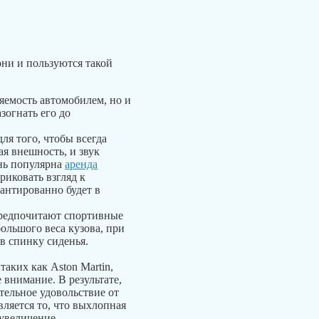
они и пользуются такой
ляемость автомобилем, но и
зогнать его до
ля того, чтобы всегда
ая внешность, и звук
ень популярна
аренда
риковать взгляд к
рантированно будет в
предпочитают спортивные
ольшого веса кузова, при
 в спинку сиденья.
аких как Aston Martin,
е внимание. В результате,
ельное удовольствие от
вляется то, что выхлопная
 увеличение