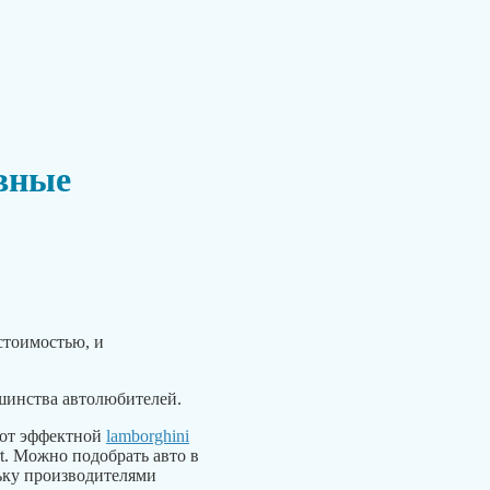
вные
стоимостью, и
ьшинства автолюбителей.
 от эффектной
lamborghini
rt. Можно подобрать авто в
ьку производителями