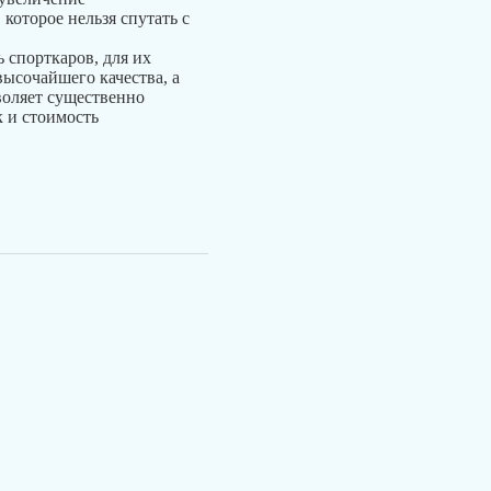
 которое нельзя спутать с
 спорткаров, для их
высочайшего качества, а
воляет существенно
к и стоимость