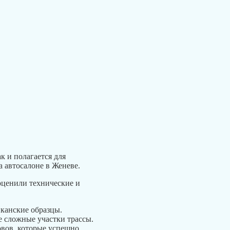
 и полагается для
а автосалоне в Женеве.
оценили технические и
канские образцы.
е сложные участки трассы.
зовов, которые успешно