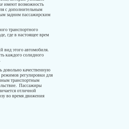
кже имеют возможность
иля с дополнительным
ным задним пассажирским
ного транспортного
де, где в настоящее врем
й вид этого автомобиля.
ить каждого солидного
.
сь довольно качественную
ь режимов регулировки для
енным транспортным
вольствие. Пассажиры
личается отличной
озу во время движения