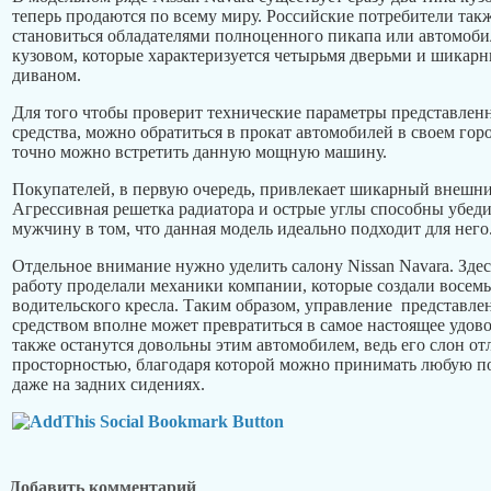
теперь продаются по всему миру. Российские потребители та
становиться обладателями полноценного пикапа или автомоб
кузовом, которые характеризуется четырьмя дверьми и шикар
диваном.
Для того чтобы проверит технические параметры представлен
средства, можно обратиться в прокат автомобилей в своем горо
точно можно встретить данную мощную машину.
Покупателей, в первую очередь, привлекает шикарный внешни
Агрессивная решетка радиатора и острые углы способны убед
мужчину в том, что данная модель идеально подходит для него
Отдельное внимание нужно уделить салону Nissan Navara. Зде
работу проделали механики компании, которые создали восем
водительского кресла. Таким образом, управление представл
средством вполне может превратиться в самое настоящее удо
также останутся довольны этим автомобилем, ведь его слон от
просторностью, благодаря которой можно принимать любую п
даже на задних сидениях.
Добавить комментарий