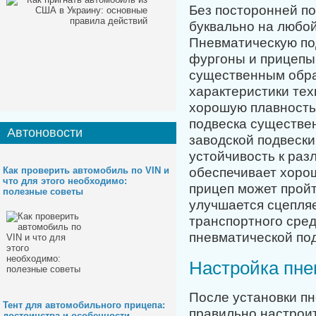
Без посторонней по
буквально на любо
Пневматическую под
фургоны и прицепы.
существенным обра
характеристики тех
хорошую плавность
подвеска существе
Автоновости
заводской подвески
устойчивость к раз
обеспечивает хоро
Как проверить автомобиль по VIN и
что для этого необходимо:
прицеп может пройт
полезные советы
улучшается сцепля
транспортного сред
пневматической под
Настройка пн
После установки пн
Тент для автомобильного прицепа:
правильно настрои
достоинства и особенности