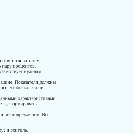
оответствовать тем,
ь пару процентов.
оответствует нужным
в шине. Показатели должны
ого, чтобы колесо не
азанными характеристиками
жет деформировать
личие повреждений. Все
уз и вентиль.