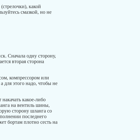
(стрелочки), какой
ьзуйтесь смазкой, но не
ск. Сначала одну сторону,
ается вторая сторона
осом, компрессором или
а для этого надо, чтобы не
т накачать какое-либо
ланга на вентиль шины,
торую сторону шланга со
ыполнении последнего
ет бортам плотно сесть на