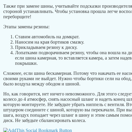
Также при замене шины, учитывайте подсказки производителя 
стороной устанавливать. Чтобы установка прошла легче воспол
переборщите!
Этапы замены резины:
Ставим автомобиль на домкрат.
Наносим на края бортиков смазку.
Прикладываем резину к диску.
Лопатками подворачиваем резину, чтобы она вошла на ди
если шина камерная, то вставляется камера, а затем надев
покрышки.
Сложнее, если шина бескамерная. Потому что накачать ее нас
своими руками не выйдет. Нужно чтобы бортики сели на обод, 
было воздуха между ободом и шиной.
Но, как говорится, нет ничего невозможного. Для этого следуе
колесо до 4 атмосфер, снять насосный шланг и надеть конец ш
которую монтируете. Не забудьте убрать ниппель с вентиля. В
штуцером соедините с шиной, которую вы перекачали. При в
шага, воздух попадает через шланг в шину и этим самым помож
диск. Не забудьте сбалансировать колеса.