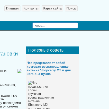
Главная
Контакты
Карта сайта
Поиск
Полезные
советы
тановки
Что представляет собой
круговая всенаправленная
антенна Shopcarry M2 и для
нные
чего она нужна
рименения,
ь различные
тям
еку необходимо
ни он сможет