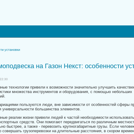
ти установки
оподвеска на Газон Некст: особенности ус
22:30
ные технологии привели к возможности значительно улучшить качестве
истики множества инструментов и оборудования, с помощью небольших
ий.
ариациями пользуются люди, вне зависимости от особенностей сферы п
я универсальности большинства элементов.
ные реалии жизни привели людей к частой необходимости использоват
нспортных средств. Они помогают передвигаться по различным местнос
ьно быстрее, а также - перевозить крупногабаритные грузы. Если челов
о совершать грузоперевозки на длительные расстояния, в скором време