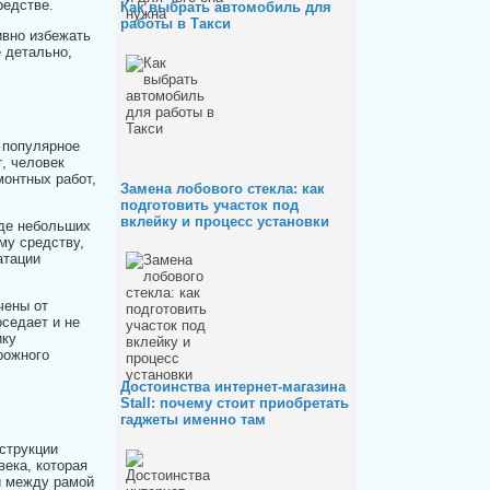
редстве.
Как выбрать автомобиль для
работы в Такси
вно избежать
 детально,
 популярное
т
, человек
монтных работ,
Замена лобового стекла: как
подготовить участок под
вклейку и процесс установки
иде небольших
му средству,
атации
чены от
оседает и не
ику
рожного
Достоинства интернет-магазина
Stall: почему стоит приобретать
гаджеты именно там
струкции
века, которая
и между рамой