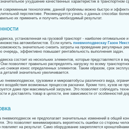
 значительное ухудшение качественных характеристик в транспортном с
я современным технологиям, данной проблемы можно быстро и эффекти
длительной перспективе. Рекомендуется узнать о данных способах более
авильно их применить и получить необходимый результат.
нности
двеска, установленная на грузовой транспорт - наиболее оптимальное и
множества автомобилистов. Если купить
пневмоподвескау Газон Некс
возможность значительно снизить затраты на проведение регулярных ре
ою очередь, эффективно повышает рентабельность выполнения задач.
двеска состоит из нескольких элементов, которые представляются в в
 Они позволяют правильно распределять нагрузку по всему транспортно
ьно снижая износ определенных элементов. Таким образом, срок эксплу
а деталей значительно увеличивается.
ю пневмоподвески, грузовики и микроавтобусы различного вида, ограни
ого воздействия возможных процессов раскачки. Кроме того, кузов не пр
уется даже при максимальной загрузке. Это позволяет соблюдать техн
ости и доставлять товар в целости, вне зависимости от особенностей до
.
овка
а пневмоподвесок не предполагает значительных изменений в общей кон
ля. Это позволяет минимизировать вероятность ошибки со стороны чело
о повлияет на результат. Само оборудование закрепляется кронштейнам