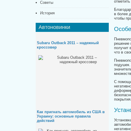
отметить
Советы
Благодар
История
в более 
чтобы пр
Автоновинки
Особе
Пневмопо
Subaru Outback 2011 – надежный
решение 
кроссовер
получит 
что в св
Пневмопо
подушек.
значител
множеств
С помощь
негативн
деформир
безопасн
покрытия
Устан
Как пригнать автомобиль из США в
Украину: основные правила
Установк
действий
автомоби
негативн